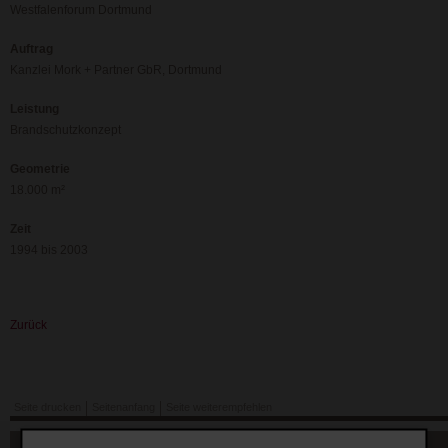
Westfalenforum Dortmund
Auftrag
Kanzlei Mork + Partner GbR, Dortmund
Leistung
Brandschutzkonzept
Geometrie
18.000 m²
Zeit
1994 bis 2003
Zurück
Seite drucken
Seitenanfang
Seite weiterempfehlen
Navigation
Sitemap
Datenschutz
Impressum
Glossar