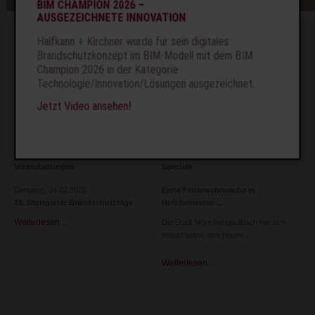
überspringen
BIM CHAMPION 2026 –
AUSGEZEICHNETE INNOVATION
Kontakt
Halfkann + Kirchner wurde für sein digitales
Brandschutzkonzept im BIM-Modell mit dem BIM
Tel.: 02431 9650-0
Champion 2026 in der Kategorie
Fax: 02431 965090
Technologie/Innovation/Lösungen ausgezeichnet.
info@hk-brandschutz.de
Jetzt Video ansehen!
Veranstaltungen
Specials
Dienstag,
04.02.2025
Erste Feuerwehrwache in
18. Stuttgarter Brandschutztage
Holzbauweise
Weiterlesen …
18.
Die Stadt Mönchengladbach hat sich
Stuttgarter
entschieden, den neuen
Brandschutztage
Weiterlesen …
Erste
Feuerwehrwache
in
Holzbauweise