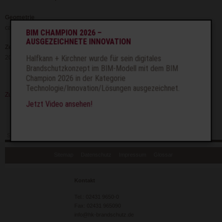
Geometrie
ca. 11.500 m²
BIM CHAMPION 2026 –
AUSGEZEICHNETE INNOVATION
Zeit
Halfkann + Kirchner wurde für sein digitales
2000
Brandschutzkonzept im BIM-Modell mit dem BIM
Champion 2026 in der Kategorie
Technologie/Innovation/Lösungen ausgezeichnet.
Zurück
Jetzt Video ansehen!
Seite drucken
Seitenanfang
Seite weiterempfehlen
Navigation
Sitemap
Datenschutz
Impressum
Glossar
überspringen
Kontakt
Tel.: 02431 9650-0
Fax: 02431 965090
info@hk-brandschutz.de