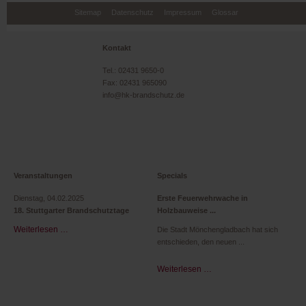
Navigation
Sitemap
Datenschutz
Impressum
Glossar
überspringen
Kontakt
Tel.: 02431 9650-0
Fax: 02431 965090
info@hk-brandschutz.de
Veranstaltungen
Specials
Dienstag,
04.02.2025
Erste Feuerwehrwache in
18. Stuttgarter Brandschutztage
Holzbauweise
Weiterlesen …
18.
Die Stadt Mönchengladbach hat sich
Stuttgarter
entschieden, den neuen
Brandschutztage
Weiterlesen …
Erste
Feuerwehrwache
in
Holzbauweise