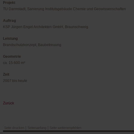
Projekt
TU Darmstadt, Sanierung Institutsgebäude Chemie und Geowissenschaften
Auftrag
KSP Jürgen Engel Architekten GmbH, Braunschweig
Leistung
Brandschutzkonzept, Baubetreuung
Geometrie
ca. 15.600 m²
Zeit
2007 bis heute
Zurück
Seite drucken
Seitenanfang
Seite weiterempfehlen