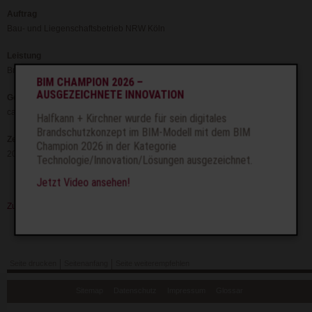
Auftrag
Bau- und Liegenschaftsbetrieb NRW Köln
Leistung
Brandschutzkonzept
BIM CHAMPION 2026 –
AUSGEZEICHNETE INNOVATION
Geometrie
ca. 43.700 m²
Halfkann + Kirchner wurde für sein digitales
Brandschutzkonzept im BIM-Modell mit dem BIM
Zeit
Champion 2026 in der Kategorie
2000-2006, seit 2011
Technologie/Innovation/Lösungen ausgezeichnet.
Jetzt Video ansehen!
Zurück
Seite drucken
Seitenanfang
Seite weiterempfehlen
Navigation
Sitemap
Datenschutz
Impressum
Glossar
überspringen