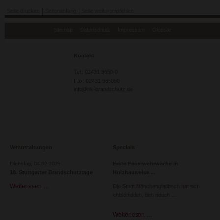
Seite drucken
Seitenanfang
Seite weiterempfehlen
Navigation
Sitemap
Datenschutz
Impressum
Glossar
überspringen
Kontakt
Tel.: 02431 9650-0
Fax: 02431 965090
info@hk-brandschutz.de
Veranstaltungen
Specials
Dienstag,
04.02.2025
Erste Feuerwehrwache in
18. Stuttgarter Brandschutztage
Holzbauweise
Weiterlesen …
18.
Die Stadt Mönchengladbach hat sich
Stuttgarter
entschieden, den neuen
Brandschutztage
Weiterlesen …
Erste