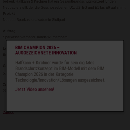
betreut. Halfkann & Kirchner hat ein Gesamtbrandschutzkonzept für den
Neubau erstellt, der die Geschossebenen U1, U2, EG und E1 bis E6 aufnimmt.
Projekt
Neubau Sparkassenakademie Stuttgart
Auftrag
Sparkassenverband Baden-Württemberg
BIM CHAMPION 2026 –
Leistung
AUSGEZEICHNETE INNOVATION
Brandschutzkonzept und Baubetreuung
Halfkann + Kirchner wurde für sein digitales
Geometrie
Brandschutzkonzept im BIM-Modell mit dem BIM
2
57.350 m
Champion 2026 in der Kategorie
Technologie/Innovation/Lösungen ausgezeichnet.
Zeit
Jetzt Video ansehen!
2011 – 2015
Zurück