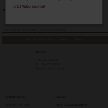
Jetzt Video ansehen!
Zurück
Seite drucken
Seitenanfang
Seite weiterempfehlen
Navigation
Sitemap
Datenschutz
Impressum
Glossar
überspringen
Kontakt
Tel.: 02431 9650-0
Fax: 02431 965090
info@hk-brandschutz.de
Veranstaltungen
Specials
Dienstag,
04.02.2025
Erste Feuerwehrwache in