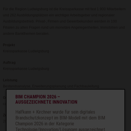
Für die Region Ludwigsburg ist die Kreissparkasse mit fast 1.900 Mitarbeitern
und 262 Ausbildungsplätzen ein wichtiger Arbeitsgeber und regionaler
Ausbildungsbetrieb. Privat-, Firmen und Gewerbekunden werden in 100
Filialen zu allen Fragen rund um monetäre Angelegenheiten, Immobilien und
andere Bankthemen beraten.
Projekt
Kreissparkasse Ludwigsburg
Auftrag
Kreissparkasse Ludwigsburg
Leistung
Bestandsanalyse, Erweiterungsplanung und Fachbauleitung
BIM CHAMPION 2026 –
Geometrie
AUSGEZEICHNETE INNOVATION
ca. 40.000 m²
Halfkann + Kirchner wurde für sein digitales
Zeit
Brandschutzkonzept im BIM-Modell mit dem BIM
2003 bis 2011
Champion 2026 in der Kategorie
Technologie/Innovation/Lösungen ausgezeichnet.