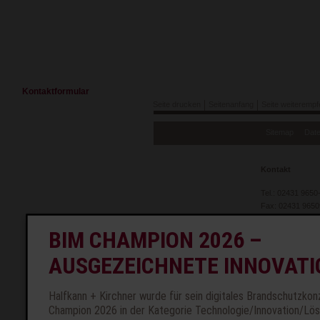
Navigation
Kontaktformular
überspringen
Seite drucken
Seitenanfang
Seite weiterempf
Navigation
Sitemap
Dat
überspringen
Kontakt
Tel.: 02431 9650
Fax: 02431 9650
info@hk-brandsc
BIM CHAMPION 2026 –
AUSGEZEICHNETE INNOVATI
Halfkann + Kirchner wurde für sein digitales Brandschutzk
Champion 2026 in der Kategorie Technologie/Innovation/Lö