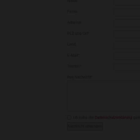
Pflichtfeld
Name
*
Firma
Adresse
Pflichtfeld
PLZ und Ort
*
Land
Pflichtfeld
E-Mail
*
Pflichtfeld
Telefon
*
Pflichtfeld
Ihre Nachricht
*
Ich habe die
Datenschutzerklärung
gele
Nachricht absenden