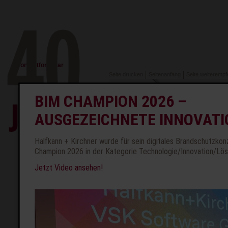
Navigation
Kontaktformular
überspringen
Seite drucken
Seitenanfang
Seite weiterempf
BIM CHAMPION 2026 –
AUSGEZEICHNETE INNOVATI
Navigation
Sitemap
Dat
überspringen
Halfkann + Kirchner wurde für sein digitales Brandschutzk
Champion 2026 in der Kategorie Technologie/Innovation/Lö
Kontakt
Jetzt Video ansehen!
Tel.: 02431 9650
Fax: 02431 9650
info@hk-brandsc