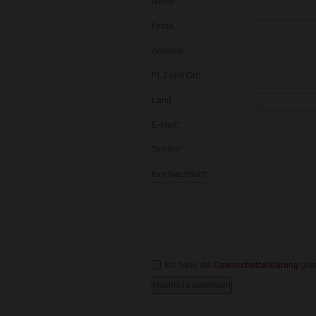
Pflichtfeld
Name
*
Firma
Adresse
Pflichtfeld
PLZ und Ort
*
Land
Pflichtfeld
E-Mail
*
Pflichtfeld
Telefon
*
Pflichtfeld
Ihre Nachricht
*
Ich habe die
Datenschutzerklärung
gele
Nachricht absenden