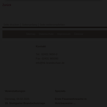
Zurück
Seite drucken
Seitenanfang
Seite weiterempfehlen
Navigation
Sitemap
Datenschutz
Impressum
Glossar
überspringen
Kontakt
Tel.: 02431 9650-0
Fax: 02431 965090
info@hk-brandschutz.de
Veranstaltungen
Specials
Dienstag,
04.02.2025
Erste Feuerwehrwache in
18. Stuttgarter Brandschutztage
Holzbauweise