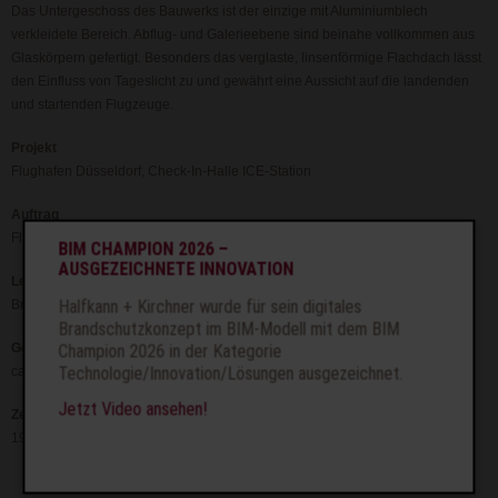
Das Untergeschoss des Bauwerks ist der einzige mit Aluminiumblech
verkleidete Bereich. Abflug- und Galerieebene sind beinahe vollkommen aus
Glaskörpern gefertigt. Besonders das verglaste, linsenförmige Flachdach lässt
den Einfluss von Tageslicht zu und gewährt eine Aussicht auf die landenden
und startenden Flugzeuge.
Projekt
Flughafen Düsseldorf, Check-In-Halle ICE-Station
Auftrag
Flughafen Düsseldorf GmbH
BIM CHAMPION 2026 –
AUSGEZEICHNETE INNOVATION
Leistung
Halfkann + Kirchner wurde für sein digitales
Brandschutzkonzept
Brandschutzkonzept im BIM-Modell mit dem BIM
Geometrie
Champion 2026 in der Kategorie
Technologie/Innovation/Lösungen ausgezeichnet.
ca. 30.000 m²
Jetzt Video ansehen!
Zeit
1996 bis 2000