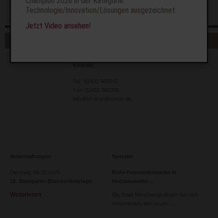
Champion 2026 in der Kategorie
Technologie/Innovation/Lösungen ausgezeichnet.
Seite drucken
Seitenanfang
Seite weiterempfehlen
Jetzt Video ansehen!
Navigation
Sitemap
Datenschutz
Impressum
Glossar
überspringen
Kontakt
Tel.: 02431 9650-0
Fax: 02431 965090
info@hk-brandschutz.de
Veranstaltungen
Specials
Dienstag,
04.02.2025
Erste Feuerwehrwache in
18. Stuttgarter Brandschutztage
Holzbauweise
Weiterlesen …
18.
Die Stadt Mönchengladbach hat sich
Stuttgarter
entschieden, den neuen
Brandschutztage