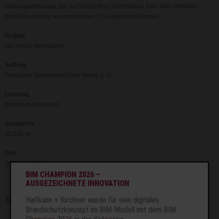
Glasdoppelfassade dar. Auf Grund ihrer Konstruktion kann kein vertikaler
Brandüberschlag von mindestens 1 m zugeordnet werden.
Projekt
DG-Verlag Wiesbaden
Auftrag
Deutscher Genossenschafts-Verlag e. G.
Leistung
Brandschutzkonzept
Geometrie
22.500 m²
Zeit
2000, seit 2011
BIM CHAMPION 2026 –
AUSGEZEICHNETE INNOVATION
Halfkann + Kirchner wurde für sein digitales
Zurück
Brandschutzkonzept im BIM-Modell mit dem BIM