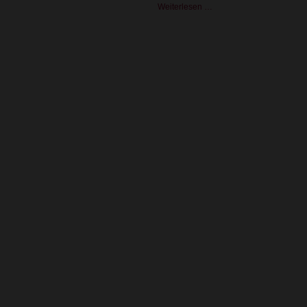
Weiterlesen …
Erste
Feuerwehrwache
in
Holzbauweise