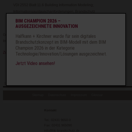
VDI 2552 Blatt 11.6 Building Information Modeling;
Informationsaustauschanforderungen; Brandschutz
VIB Verein zur Förderung Ingenieurmethoden im Brandschutz, AK BIM
BIM CHAMPION 2026 –
AUSGEZEICHNETE INNOVATION
Gerne informieren wir Sie auch für Ihr konkretes Bauvorhaben über die
Halfkann + Kirchner wurde für sein digitales
Implementierung von Brandschutz im BIM-Modell.
Brandschutzkonzept im BIM-Modell mit dem BIM
Champion 2026 in der Kategorie
Zurück
Technologie/Innovation/Lösungen ausgezeichnet.
Jetzt Video ansehen!
Seite drucken
Seitenanfang
Seite weiterempfehlen
Navigation
Sitemap
Datenschutz
Impressum
Glossar
überspringen
Kontakt
Tel.: 02431 9650-0
Fax: 02431 965090
info@hk-brandschutz.de